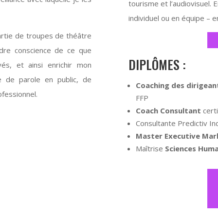
tourisme et l’audiovisuel.
individuel ou en équipe –
 partie de troupes de théâtre
ndre conscience de ce que
DIPLÔMES :
s, et ainsi enrichir mon
e de parole en public, de
Coaching des dirigeant
ofessionnel.
FFP
Coach Consultant
cert
Consultante Predictiv Ind
Master Executive Mar
Maîtrise
Sciences Huma