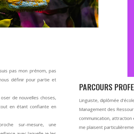
e suis pas mon prénom, pas
us définir pour partie et
PARCOURS PROFE
 oser de nouvelles choses,
Linguiste, diplômée d’écol
 tout en étant confiante en
Management des Ressource
communication, attraction e
roche sur-mesure, une
me plaisent particulièrement
illance avec laquelle je les